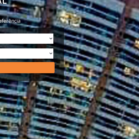
AL
eferência