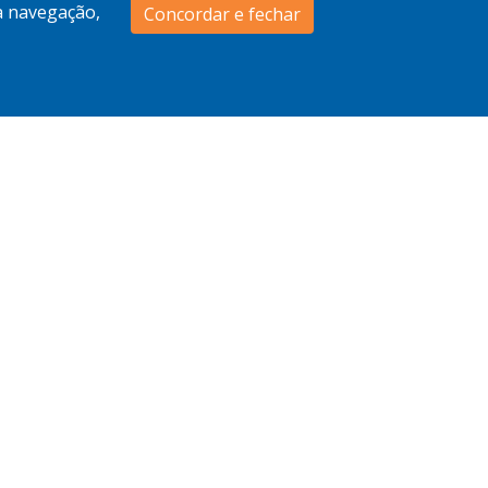
 a navegação,
Concordar e fechar
2
Enviar Mensagem